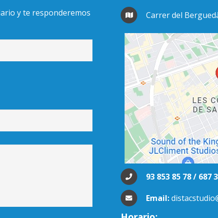
lario y te responderemos
Carrer del Berguedà
93 853 85 78 / 687 
Email:
distacstudi
Horario: