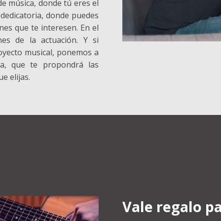
e música, donde tú eres el
 dedicatoria, donde puedes
nes que te interesen. En el
nes de la actuación. Y si
royecto musical, ponemos a
ca, que te propondrá las
e elijas.
Vale regalo pa