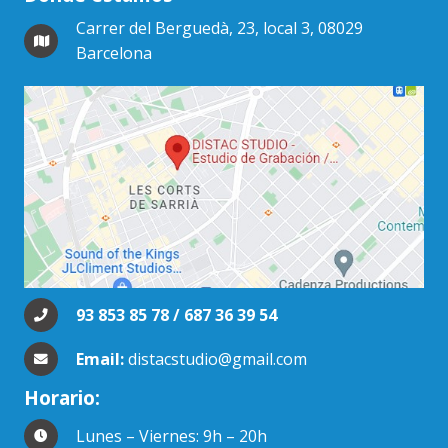
Carrer del Berguedà, 23, local 3, 08029
Barcelona
93 853 85 78 / 687 36 39 54
Email:
distacstudio@gmail.com
Horario:
Lunes – Viernes: 9h – 20h