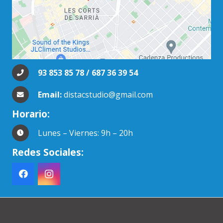
93 853 85 78 / 687 36 39 54
Email:
distacstudio@gmail.com
Horario:
Lunes – Viernes: 9h – 20h
Redes Sociales: